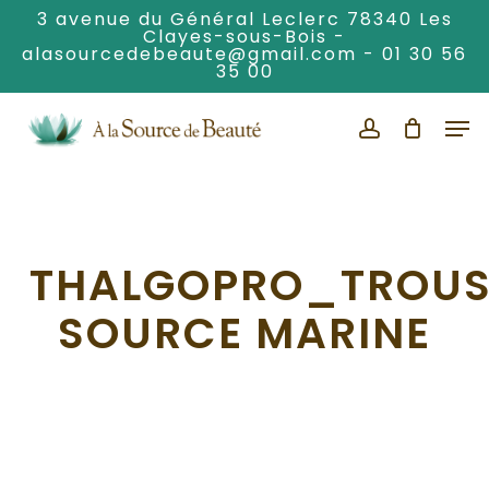
Skip
3 avenue du Général Leclerc 78340 Les
Clayes-sous-Bois -
to
alasourcedebeaute@gmail.com
-
01 30 56
Clos
main
35 00
Men
content
Men
account
THALGOPRO_TROUS
SOURCE MARINE