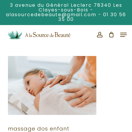
Skip
3 avenue du Général Leclerc 78340 Les
Clayes-sous-Bois -
to
alasourcedebeaute@gmail.com
-
01 30 56
Clos
main
35 00
Men
content
Men
account
massage dos enfant