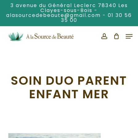
Skip
3 avenue du Général Leclerc 78340 Les
Clayes-sous-Bois -
to
alasourcedebeaute@gmail.com
-
01 30 56
Clos
main
35 00
Men
content
Men
account
SOIN DUO PARENT
ENFANT MER