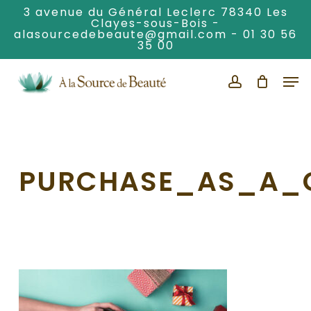
Skip
3 avenue du Général Leclerc 78340 Les
Clayes-sous-Bois -
to
alasourcedebeaute@gmail.com
-
01 30 56
Clos
main
35 00
Men
content
Men
account
PURCHASE_AS_A_G