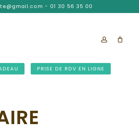
ute@gmail.com
-
01 30 56 35 00
account
ADEAU
PRISE DE RDV EN LIGNE
AIRE