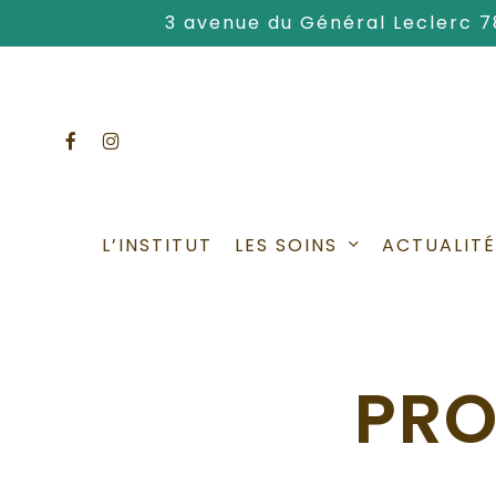
Skip
3 avenue du Général Leclerc 
to
main
content
facebook
instagram
LES SOINS
L’INSTITUT
ACTUALITÉ
PRO