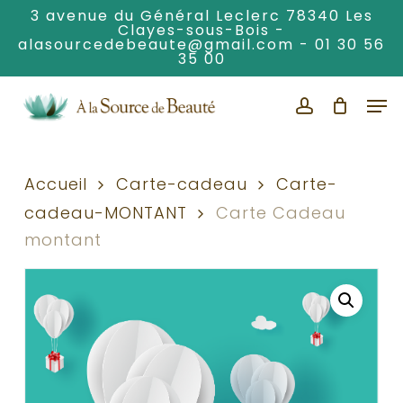
Skip
3 avenue du Général Leclerc 78340 Les
Clayes-sous-Bois -
to
alasourcedebeaute@gmail.com
-
01 30 56
Clos
main
35 00
Men
content
Men
account
Accueil
Carte-cadeau
Carte-
cadeau-MONTANT
Carte Cadeau
montant