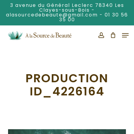
Skip
3 avenue du Général Leclerc 78340 Les
Clayes-sous-Bois -
to
alasourcedebeaute@gmail.com
-
01 30 56
Clos
main
35 00
Men
content
Men
account
PRODUCTION
ID_4226164
Lecteur