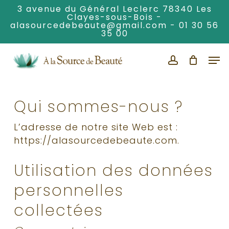
Skip
3 avenue du Général Leclerc 78340 Les
Clayes-sous-Bois -
to
alasourcedebeaute@gmail.com
-
01 30 56
Clos
main
35 00
Men
content
Men
account
Qui sommes-nous ?
L’adresse de notre site Web est :
https://alasourcedebeaute.com.
Utilisation des données
personnelles
collectées