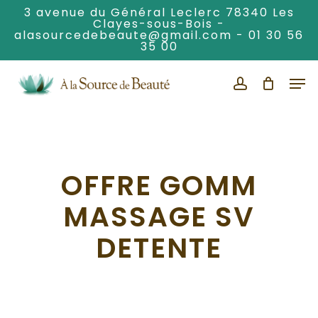
Skip
3 avenue du Général Leclerc 78340 Les
Clayes-sous-Bois -
to
alasourcedebeaute@gmail.com
-
01 30 56
Clos
main
35 00
Men
content
Men
account
OFFRE GOMM
MASSAGE SV
DETENTE