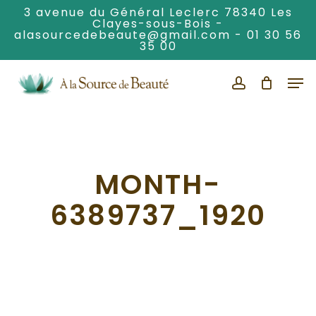
Skip
3 avenue du Général Leclerc 78340 Les
Clayes-sous-Bois -
to
alasourcedebeaute@gmail.com
-
01 30 56
Clos
main
35 00
Men
content
Men
account
MONTH-
6389737_1920