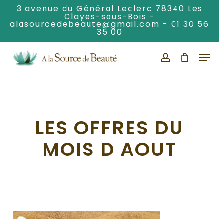
Skip
3 avenue du Général Leclerc 78340 Les
Clayes-sous-Bois -
to
alasourcedebeaute@gmail.com
-
01 30 56
Clos
main
35 00
Men
content
Men
account
LES OFFRES DU
MOIS D AOUT