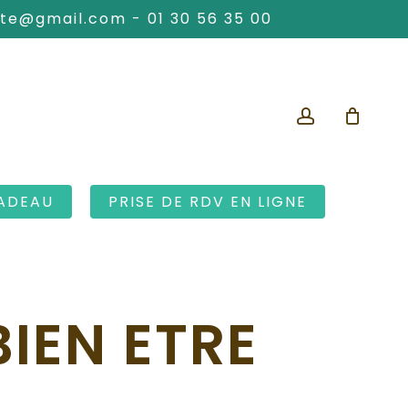
ute@gmail.com
-
01 30 56 35 00
account
ADEAU
PRISE DE RDV EN LIGNE
IEN ETRE