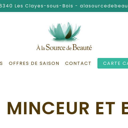
78340 Les Clayes-sous-Bois -
alasourcedebea
S
OFFRES DE SAISON
CONTACT
CARTE C
 MINCEUR ET B