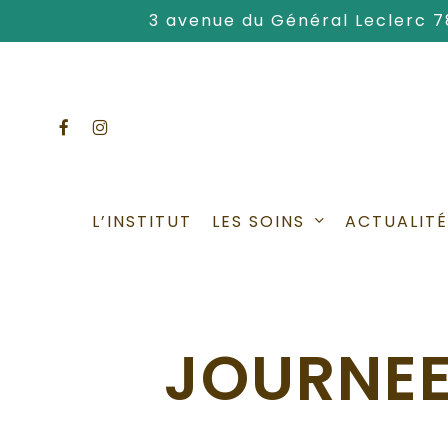
Skip
3 avenue du Général Leclerc 
to
main
content
facebook
instagram
LES SOINS
L’INSTITUT
ACTUALITÉ
JOURNEE