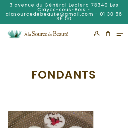
Skip
3 avenue du Général Leclerc 78340 Les
Clayes-sous-Bois -
to
alasourcedebeaute@gmail.com
-
01 30 56
Clos
main
35 00
Men
content
Men
account
FONDANTS