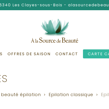
78340 Les Clayes-sous-Bois -
alasourcedebea
S
OFFRES DE SAISON
CONTACT
CARTE C
ES
beauté épilation
Epilation classique
Epi