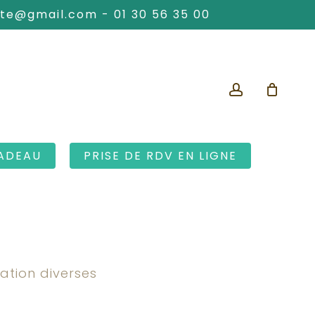
ute@gmail.com
-
01 30 56 35 00
account
ADEAU
PRISE DE RDV EN LIGNE
lation diverses