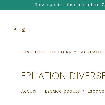
Skip
3 avenue du Général Leclerc 
to
main
content
facebook
instagram
LES SOINS
L’INSTITUT
ACTUALITÉ
EPILATION DIVERS
Accueil
Espace beauté
Espace 