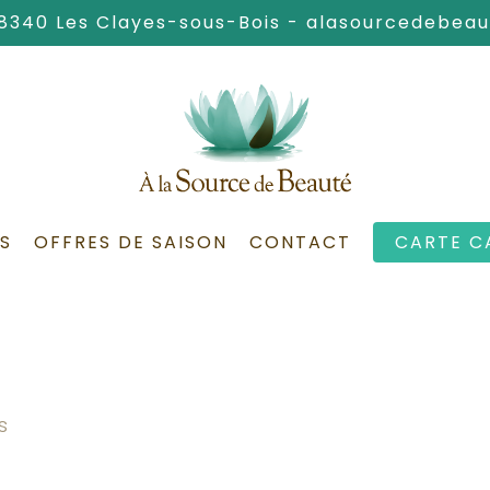
78340 Les Clayes-sous-Bois -
alasourcedebea
S
OFFRES DE SAISON
CONTACT
CARTE C
s