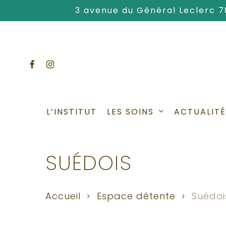
Skip
3 avenue du Général Leclerc 
to
main
content
facebook
instagram
LES SOINS
L’INSTITUT
ACTUALITÉ
SUÉDOIS
Accueil
Espace détente
Suédoi