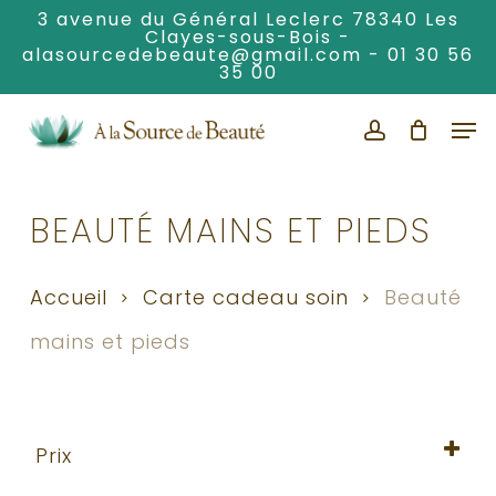
Skip
3 avenue du Général Leclerc 78340 Les
Clayes-sous-Bois -
to
alasourcedebeaute@gmail.com
-
01 30 56
Clos
main
35 00
Men
content
Men
account
BEAUTÉ MAINS ET PIEDS
Accueil
Carte cadeau soin
Beauté
mains et pieds
Prix