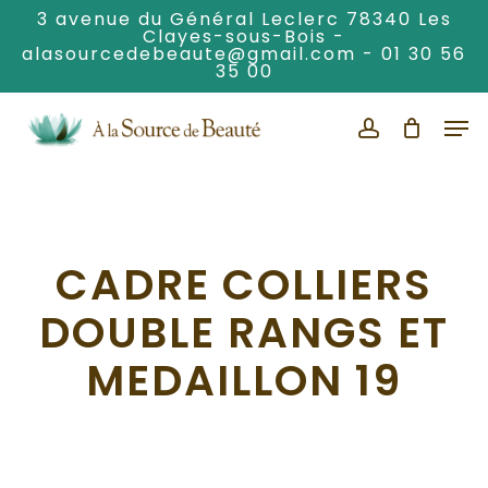
Skip
3 avenue du Général Leclerc 78340 Les
Clayes-sous-Bois -
to
alasourcedebeaute@gmail.com
-
01 30 56
Clos
main
35 00
Men
content
Men
account
CADRE COLLIERS
DOUBLE RANGS ET
MEDAILLON 19