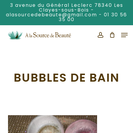
Skip
3 avenue du Général Leclerc 78340 Les
Clayes-sous-Bois -
to
alasourcedebeaute@gmail.com
-
01 30 56
Clos
main
35 00
Men
content
Men
account
BUBBLES DE BAIN