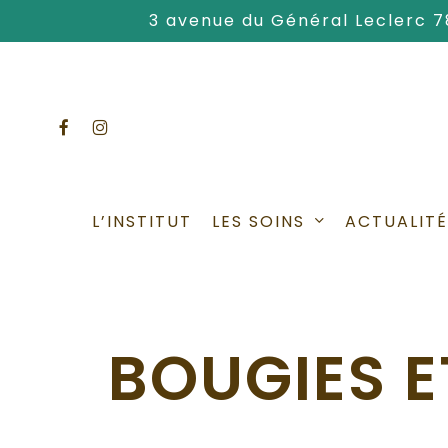
Skip
3 avenue du Général Leclerc 
to
main
content
facebook
instagram
LES SOINS
L’INSTITUT
ACTUALITÉ
BOUGIES E