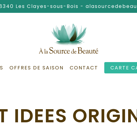
78340 Les Clayes-sous-Bois -
alasourcedebea
S
OFFRES DE SAISON
CONTACT
CARTE C
T IDEES ORIGI