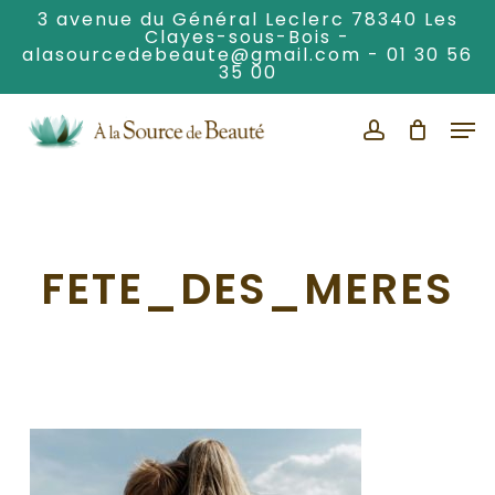
Skip
3 avenue du Général Leclerc 78340 Les
Clayes-sous-Bois -
to
alasourcedebeaute@gmail.com
-
01 30 56
Clos
main
35 00
Men
content
Men
account
FETE_DES_MERES