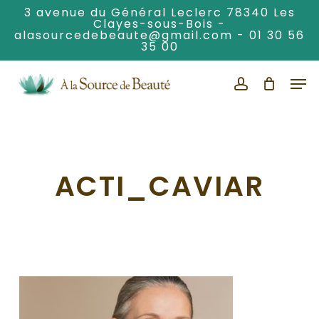
Skip
3 avenue du Général Leclerc 78340 Les
Clayes-sous-Bois -
to
alasourcedebeaute@gmail.com
-
01 30 56
Clos
main
35 00
Men
content
Men
account
ACTI_CAVIAR